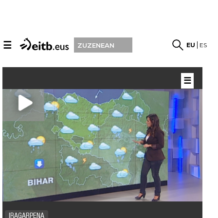
☰
EU
ES
ZUZENEAN
☰
IRAGARPENA