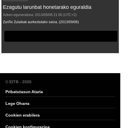
Ezagutu larunbat honetarako eguraldia
Azken eguneratzea:
2013/09/06
21:00
(UTC+2)
Zuriñe Zulaikak aurkeztutako saioa. (2013/09/06)
© EITB - 2026
Pribatutasun Ataria
Lege Oharra
Cookien erabilera
Cookien konfigurazioa