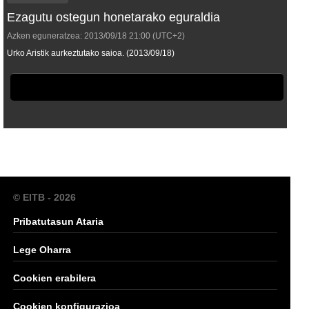
Ezagutu ostegun honetarako eguraldia
Azken eguneratzea:
2013/09/18
21:00
(UTC+2)
Urko Aristik aurkeztutako saioa. (2013/09/18)
© EITB - 2026
Pribatutasun Ataria
Lege Oharra
Cookien erabilera
Cookien konfigurazioa