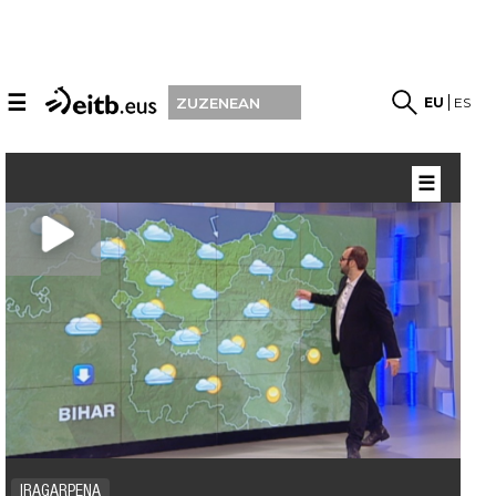
☰
EU
ES
ZUZENEAN
☰
IRAGARPENA