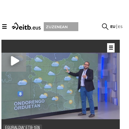
☰
EU
ES
ZUZENEAN
☰
EGURALDIA' ETB-1EN