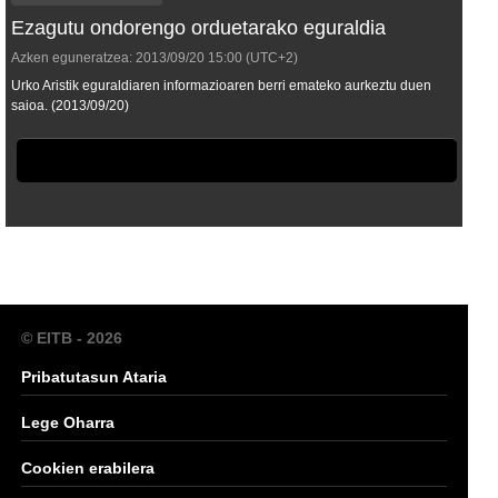
Ezagutu ondorengo orduetarako eguraldia
Azken eguneratzea:
2013/09/20
15:00
(UTC+2)
Urko Aristik eguraldiaren informazioaren berri emateko aurkeztu duen
saioa. (2013/09/20)
© EITB - 2026
Pribatutasun Ataria
Lege Oharra
Cookien erabilera