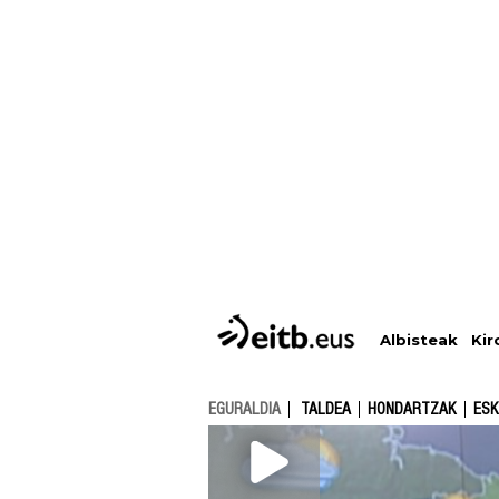
Albisteak
Kir
EGURALDIA
TALDEA
HONDARTZAK
ESK