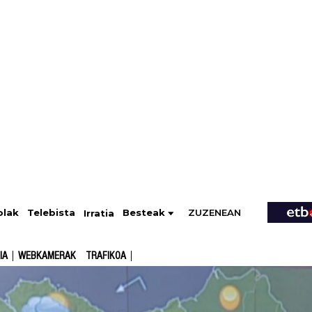
ZUZENEAN
Telebista
Besteak
olak
Irratia
IA
WEBKAMERAK
TRAFIKOA