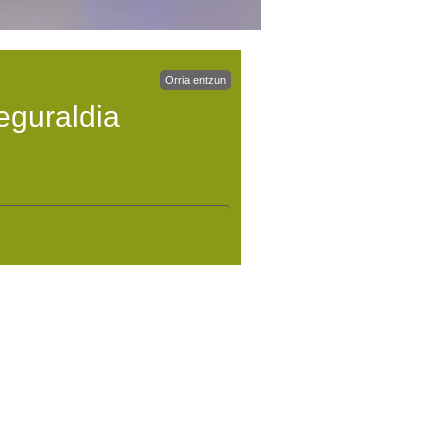
Orria entzun
eguraldia