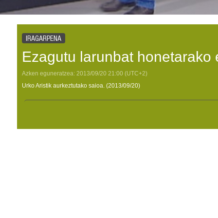
IRAGARPENA
Ezagutu larunbat honetarako 
Azken eguneratzea:
2013/09/20
21:00
(UTC+2)
Urko Aristik aurkeztutako saioa. (2013/09/20)