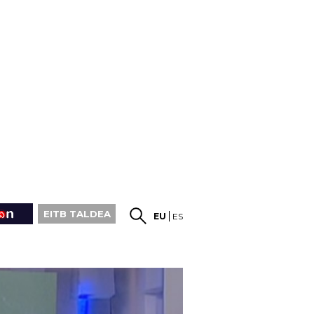
EITB TALDEA
EU
ES