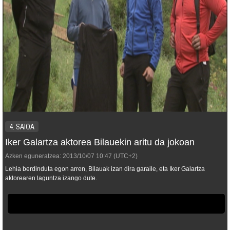
4. SAIOA
Iker Galartza aktorea Bilauekin aritu da jokoan
Azken eguneratzea:
2013/10/07
10:47
(UTC+2)
Lehia berdinduta egon arren, Bilauak izan dira garaile, eta Iker Galartza
aktorearen laguntza izango dute.