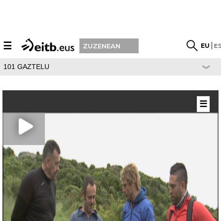
☰
EU
E
ZUZENEAN
101 GAZTELU
☰