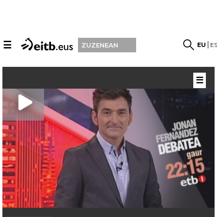
☰
EU
E
ZUZENEAN
☰