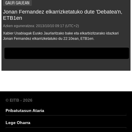
GAUR GAUEAN
Jonan Fernandez elkarrizketatuko dute 'Debatea'n,
ETB1en
Azken eguneratzea:
2013/10/10
09:17
(UTC+2)
Xabier Usabiagak Eusko Jaurlaritzako bake eta elkarbizitzarako idazkari
Jonan Fernandez elkarrizketatuko du 22:10ean, ETB1en.
© EITB - 2026
Pribatutasun Ataria
Lege Oharra