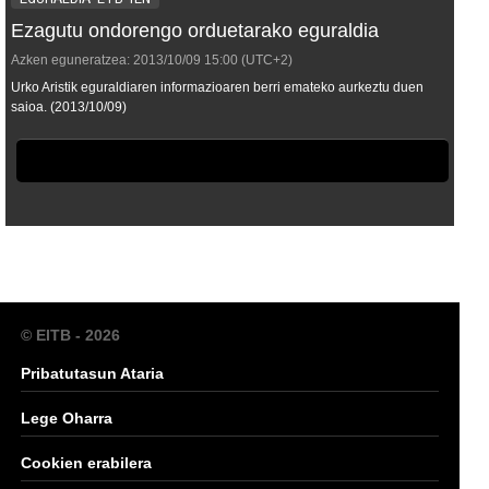
Ezagutu ondorengo orduetarako eguraldia
Azken eguneratzea:
2013/10/09
15:00
(UTC+2)
Urko Aristik eguraldiaren informazioaren berri emateko aurkeztu duen
saioa. (2013/10/09)
© EITB - 2026
Pribatutasun Ataria
Lege Oharra
Cookien erabilera