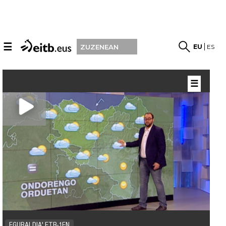
☰
EU
ES
ZUZENEAN
☰
EGURALDIA' ETB-1EN