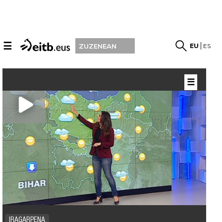
☰
EU
ES
ZUZENEAN
☰
IRAGARPENA