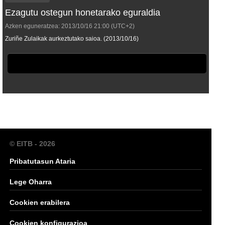
Ezagutu ostegun honetarako eguraldia
Azken eguneratzea:
2013/10/16
21:00
(UTC+2)
Zuriñe Zulaikak aurkeztutako saioa. (2013/10/16)
© EITB - 2026
Pribatutasun Ataria
Lege Oharra
Cookien erabilera
Cookien konfigurazioa