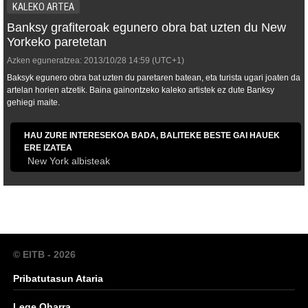
KALEKO ARTEA
Banksy grafiteroak egunero obra bat uzten du New
Yorkeko paretetan
Azken eguneratzea:
2013/10/28
14:59
(UTC+1)
Baksyk egunero obra bat uzten du paretaren batean, eta turista ugari joaten da
artelan horien atzetik. Baina gainontzeko kaleko artistek ez dute Banksy
gehiegi maite.
HAU ZURE INTERESEKOA BADA, BALITEKE BESTE GAI HAUEK
ERE IZATEA
New York albisteak
© EITB - 2026
Pribatutasun Ataria
Lege Oharra