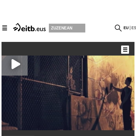
☰
EU
E
ZUZENEAN
☰