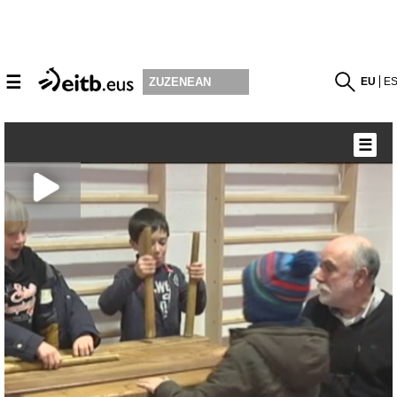
☰
EU
E
ZUZENEAN
☰