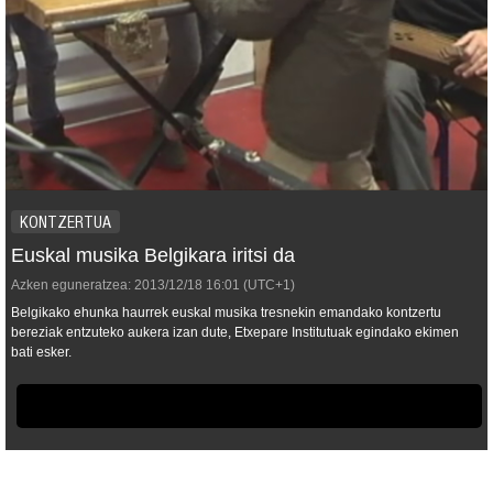
KONTZERTUA
Euskal musika Belgikara iritsi da
Azken eguneratzea:
2013/12/18
16:01
(UTC+1)
Belgikako ehunka haurrek euskal musika tresnekin emandako kontzertu
bereziak entzuteko aukera izan dute, Etxepare Institutuak egindako ekimen
bati esker.