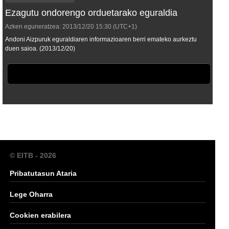
Ezagutu ondorengo orduetarako eguraldia
Azken eguneratzea:
2013/12/20
15:30
(UTC+1)
Andoni Aizpuruk eguraldiaren informazioaren berri emateko aurkeztu
duen saioa. (2013/12/20)
© EITB - 2026
Pribatutasun Ataria
Lege Oharra
Cookien erabilera