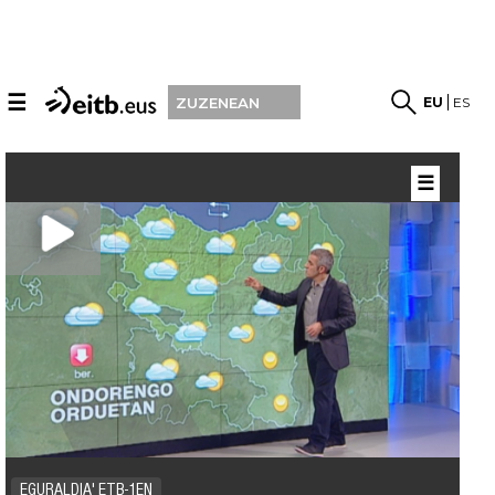
☰
EU
ES
ZUZENEAN
☰
EGURALDIA' ETB-1EN