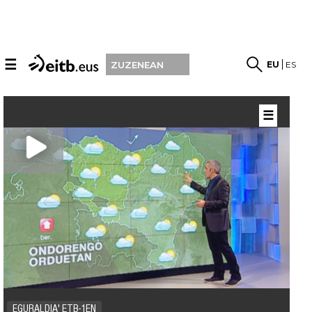
☰
EU
ES
ZUZENEAN
☰
EGURALDIA' ETB-1EN