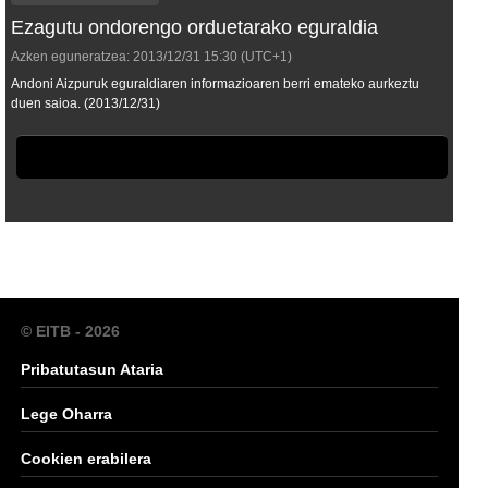
Ezagutu ondorengo orduetarako eguraldia
Azken eguneratzea:
2013/12/31
15:30
(UTC+1)
Andoni Aizpuruk eguraldiaren informazioaren berri emateko aurkeztu
duen saioa. (2013/12/31)
© EITB - 2026
Pribatutasun Ataria
Lege Oharra
Cookien erabilera