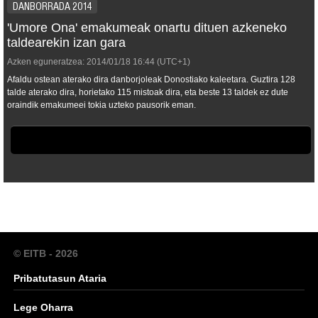
DANBORRADA 2014
'Umore Ona' emakumeak onartu dituen azkeneko
taldearekin izan gara
Azken eguneratzea:
2014/01/18
16:44
(UTC+1)
Afaldu ostean aterako dira danborjoleak Donostiako kaleetara. Guztira 128
talde aterako dira, horietako 115 mistoak dira, eta beste 13 taldek ez dute
oraindik emakumeei tokia uzteko pausorik eman.
© EITB - 2026
Pribatutasun Ataria
Lege Oharra