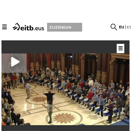
☰
EU
E
ZUZENEAN
☰