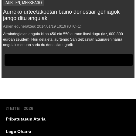
AURTEN, MERKEAGO
Aurreko urteetakoetan baino donostiar gehiagok
jango ditu angulak
Azken eguneratzea:
2014/01/19
10:19
(UTC+1)
Arraindegietan angula kiloa 450 eta 550 euroan ikusi dugu (iaz, 600-800
euroan zeuden). Hori dela eta, aurtengo San Sebastian Egunaren harira,
angulak menuan sartu du donostiar ugarik.
© EITB - 2026
Pribatutasun Ataria
Lege Oharra