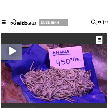
☰
EU
E
ZUZENEAN
☰