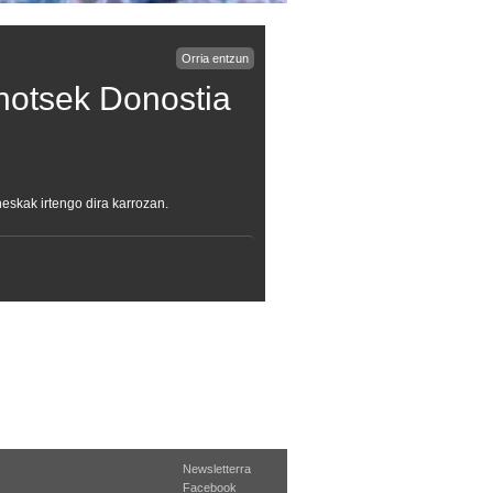
Orria entzun
hotsek Donostia
neskak irtengo dira karrozan.
Newsletterra
Facebook