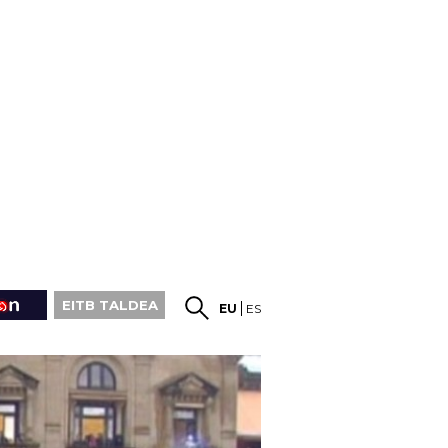
EITB TALDEA
EU
ES