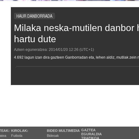
HAUR DANBORRADA
Milaka neska-mutilen danbor 
hartu dute
Azken eguneratzea:
2014/01/20
12:26
(UTC+1)
4.692 lagun izan dira gazteen Ganborradan eta, lehen aldiz, mutilak zein 
GAZTEA
TEAK:
KIROLAK:
BIDEO MULTIMEDIA
EGURALDIA
tatea
Futbola
Bideoak
TRAFIKOA