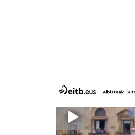
Albisteak
Kir