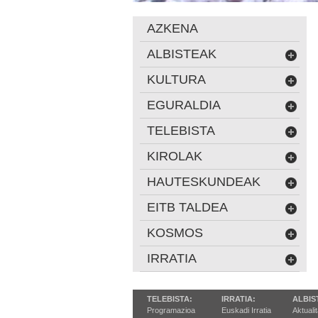
AZKENA
ALBISTEAK
KULTURA
EGURALDIA
TELEBISTA
KIROLAK
HAUTESKUNDEAK
EITB TALDEA
KOSMOS
IRRATIA
TELEBISTA:
IRRATIA:
ALBIS
Programazioa
Euskadi Irratia
Aktuali