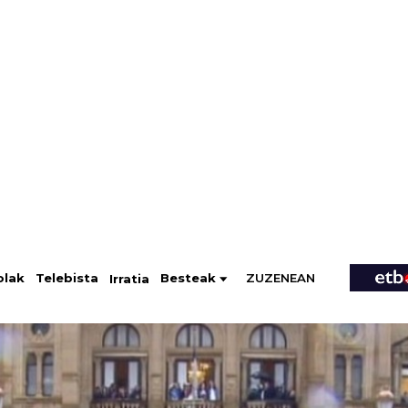
ZUZENEAN
Telebista
Besteak
olak
Irratia