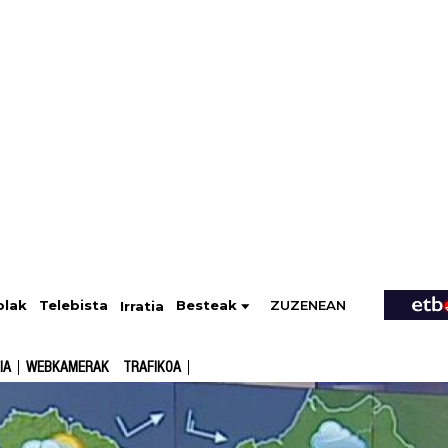
ZUZENEAN
Telebista
Besteak
olak
Irratia
IA
WEBKAMERAK
TRAFIKOA