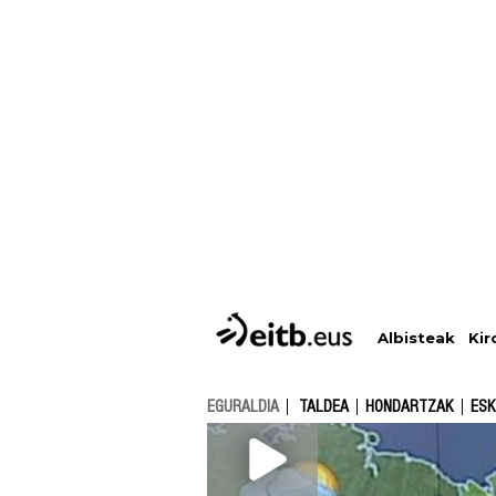
Albisteak
Kir
EGURALDIA
TALDEA
HONDARTZAK
ESK