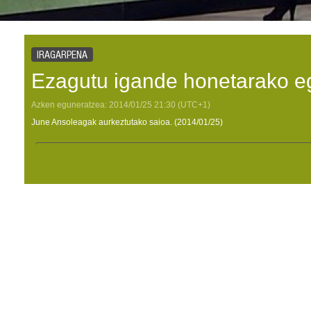
IRAGARPENA
Ezagutu igande honetarako e
Azken eguneratzea:
2014/01/25
21:30
(UTC+1)
June Ansoleagak aurkeztutako saioa. (2014/01/25)