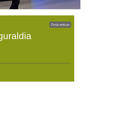
Orria entzun
guraldia