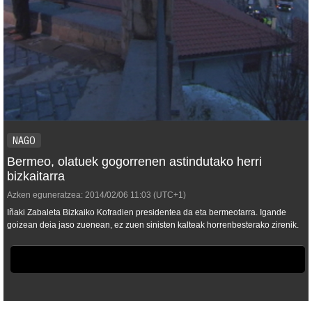
NAGO
Bermeo, olatuek gogorrenen astindutako herri
bizkaitarra
Azken eguneratzea:
2014/02/06
11:03
(UTC+1)
Iñaki Zabaleta Bizkaiko Kofradien presidentea da eta bermeotarra. Igande
goizean deia jaso zuenean, ez zuen sinisten kalteak horrenbesterako zirenik.