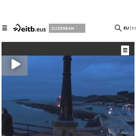
☰
EU
E
ZUZENEAN
☰