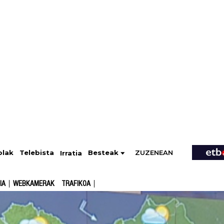
ZUZENEAN
Telebista
Besteak
olak
Irratia
IA
WEBKAMERAK
TRAFIKOA