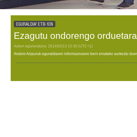
EGURALDIA' ETB-1EN
Ezagutu ondorengo orduetara
Azken eguneratzea:
2014/02/13
15:30
(UTC+1)
Andoni Aizpuruk eguraldiaren informazioaren berri emateko aurkeztu duen