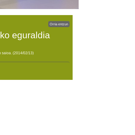
Orria entzun
ko eguraldia
 saioa. (2014/02/13)