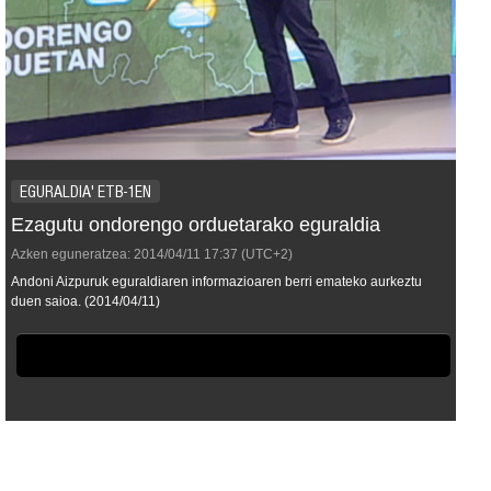
EGURALDIA' ETB-1EN
Ezagutu ondorengo orduetarako eguraldia
Azken eguneratzea:
2014/04/11
17:37
(UTC+2)
Andoni Aizpuruk eguraldiaren informazioaren berri emateko aurkeztu
duen saioa. (2014/04/11)