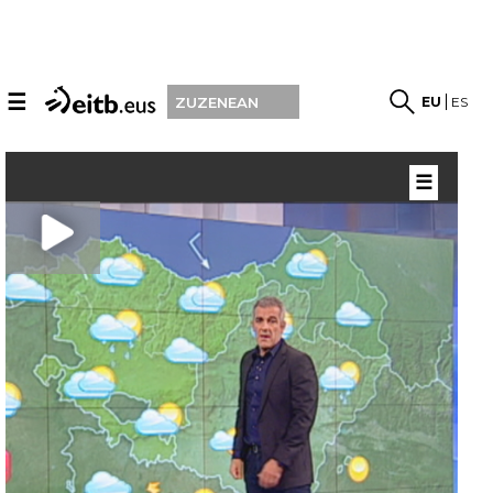
☰
EU
ES
ZUZENEAN
☰