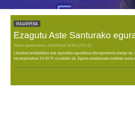
IRAGARPENA
Ezagutu Aste Santurako egura
Azken eguneratzea:
2014/04/16
18:06
(UTC+2)
Larunbat arratsaldera arte eguraldia eguzkitsua eta egonkorra izango da. 
eta tenperatura 19-20 ºC-ra jaitsiko da. Eguna amaitzerako baliteke euria 