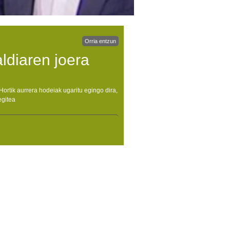
Orria entzun
ldiaren joera
Hortik aurrera hodeiak ugaritu egingo dira,
egitea