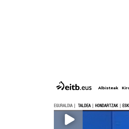
Albisteak
Kir
EGURALDIA
TALDEA
HONDARTZAK
ESK