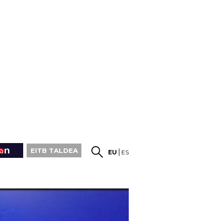
EITB TALDEA
EU
ES