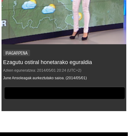
IRAGARPENA
Ezagutu ostiral honetarako eguraldia
Azken eguneratzea:
2014/05/01
20:24
(UTC+2)
June Ansoleagak aurkeztutako saioa. (2014/05/01)