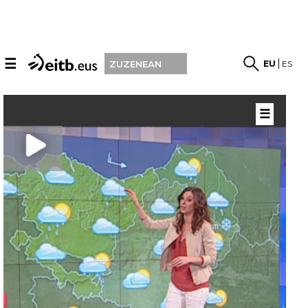
☰
EU
ES
ZUZENEAN
☰