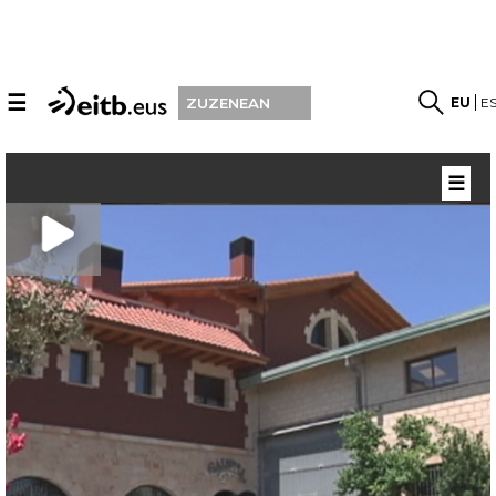
☰
EU
E
ZUZENEAN
☰