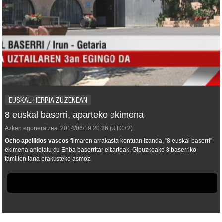
EUSKAL HERRIA ZUZENEAN
8 euskal baserri, aparteko ekimena
Azken eguneratzea:
2014/06/19
20:26
(UTC+2)
Ocho apellidos vascos
filmaren arrakasta kontuan izanda, "8 euskal baserri"
ekimena antolatu du Enba baserritar elkarteak, Gipuzkoako 8 baserriko
familien lana erakusteko asmoz.