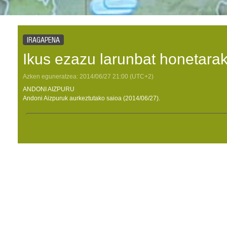
IRAGAPENA
Ikus ezazu larunbat honetara
Azken eguneratzea:
2014/06/27
21:00
(UTC+2)
ANDONI AIZPURU
Andoni Aizpuruk aurkeztutako saioa (2014/06/27).