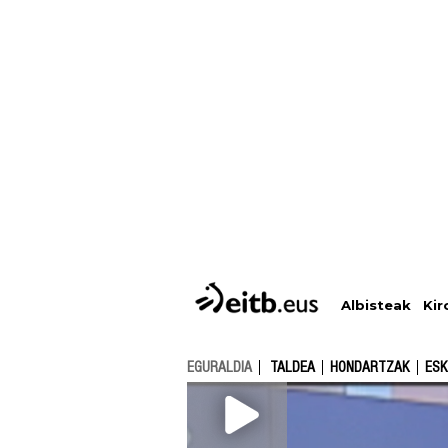
Albisteak
Kir
EGURALDIA
TALDEA
HONDARTZAK
ESK