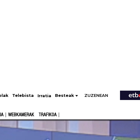
ZUZENEAN
Telebista
Besteak
olak
Irratia
IA
WEBKAMERAK
TRAFIKOA