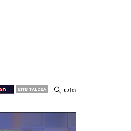
EITB TALDEA
EU
ES