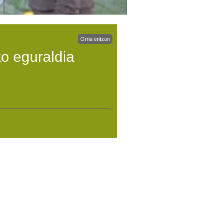
Orria entzun
ko eguraldia