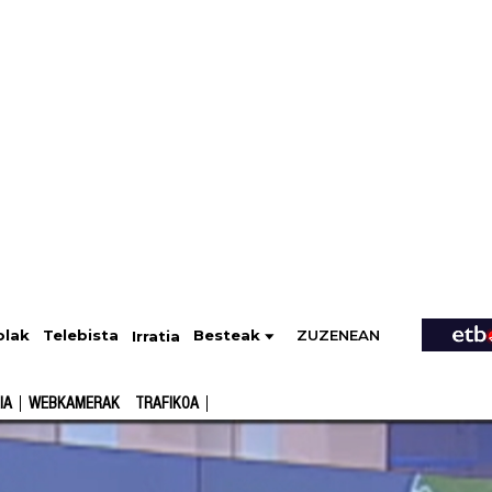
ZUZENEAN
Telebista
Besteak
olak
Irratia
IA
WEBKAMERAK
TRAFIKOA