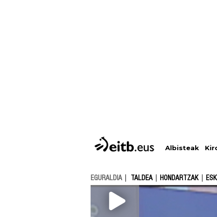
Albisteak
Kir
EGURALDIA
TALDEA
HONDARTZAK
ESK