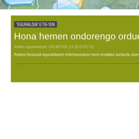
'EGURALDIA' ETB-1EN
Hona hemen ondorengo ordue
Azken eguneratzea:
2014/07/01
14:16
(UTC+2)
Andoni Aizpuruk eguraldiaren informazioaren berri emateko aurkeztu duen