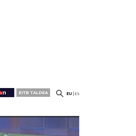
EITB TALDEA
EU
ES