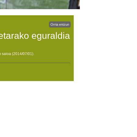
Orria entzun
tarako eguraldia
 saioa (2014/07/01).