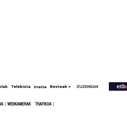
ZUZENEAN
Telebista
Besteak
olak
Irratia
IA
WEBKAMERAK
TRAFIKOA