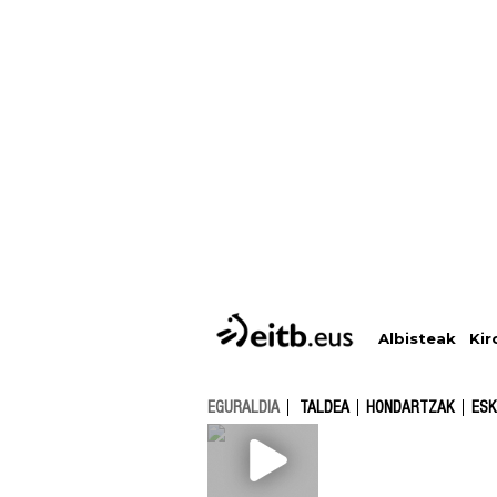
Albisteak
Kir
EGURALDIA
TALDEA
HONDARTZAK
ESK