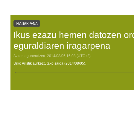
IRAGARPENA
Ikus ezazu hemen datozen or
eguraldiaren iragarpena
Azken eguneratzea:
2014/08/05
16:08
(UTC+2)
Urko Aristik aurkeztutako saioa (2014/08/05).