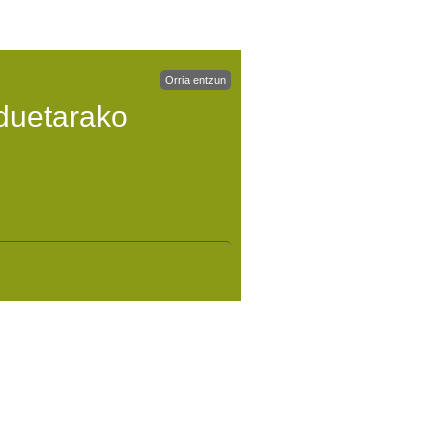
Orria entzun
duetarako