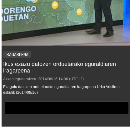
IRAGARPENA
Ikus ezazu datozen orduetarako eguraldiaren
iragarpena
Azken eguneratzea:
2014/08/16
14:06
(UTC+2)
Ezagutu datozen orduetarako eguraldiaren iragarpena Urko Aristiren
eskutik (2014/08/16)