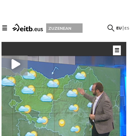
☰
EU
ES
ZUZENEAN
☰