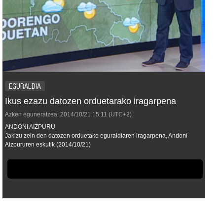
EGURALDIA
Ikus ezazu datozen orduetarako iragarpena
Azken eguneratzea:
2014/10/21
15:11
(UTC+2)
ANDONI AIZPURU
Jakizu zein den datozen orduetako eguraldiaren iragarpena, Andoni
Aizpururen eskutik (2014/10/21)