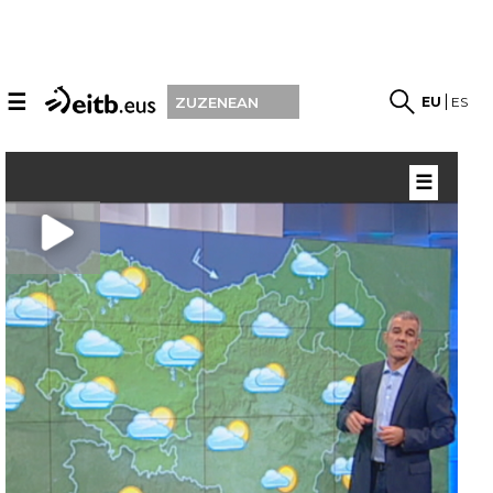
☰
EU
ES
ZUZENEAN
☰