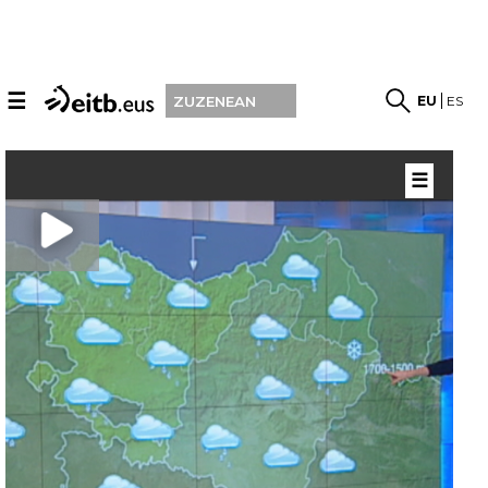
☰
EU
ES
ZUZENEAN
☰