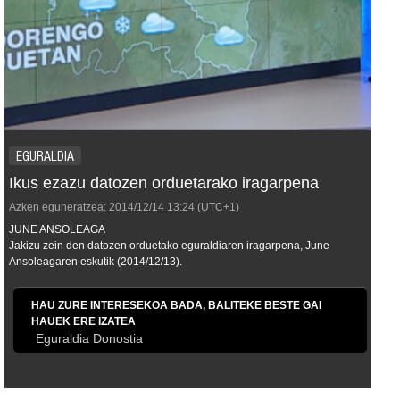
EGURALDIA
Ikus ezazu datozen orduetarako iragarpena
Azken eguneratzea:
2014/12/14
13:24
(UTC+1)
JUNE ANSOLEAGA
Jakizu zein den datozen orduetako eguraldiaren iragarpena, June
Ansoleagaren eskutik (2014/12/13).
HAU ZURE INTERESEKOA BADA, BALITEKE BESTE GAI
HAUEK ERE IZATEA
Eguraldia Donostia