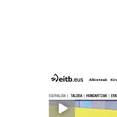
Albisteak
Kir
EGURALDIA
TALDEA
HONDARTZAK
ESK