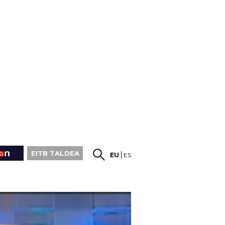
EITB TALDEA
EU
ES