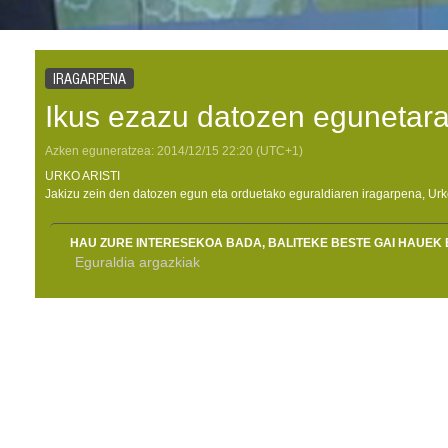
IRAGARPENA
Ikus ezazu datozen egunetara
Azken eguneratzea:
2014/12/15
22:20
(UTC+1)
URKO ARISTI
Jakizu zein den datozen egun eta orduetako eguraldiaren iragarpena, Urko 
HAU ZURE INTERESEKOA BADA, BALITEKE BESTE GAI HAUEK 
Eguraldia argazkiak