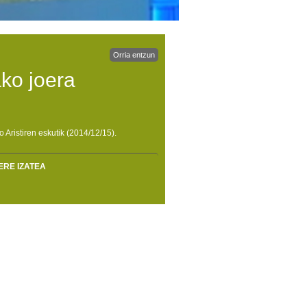
Orria entzun
ko joera
Aristiren eskutik (2014/12/15).
ERE IZATEA