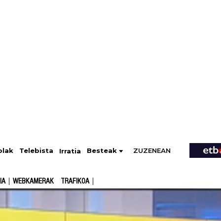
ZUZENEAN
Telebista
Besteak
olak
Irratia
IA
WEBKAMERAK
TRAFIKOA