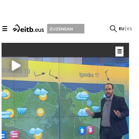
☰
EU
ES
ZUZENEAN
☰