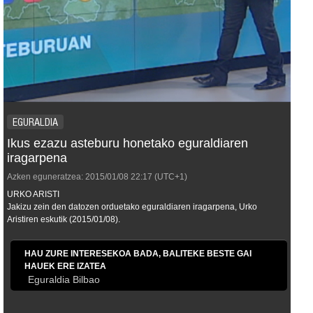
EGURALDIA
Ikus ezazu asteburu honetako eguraldiaren
iragarpena
Azken eguneratzea:
2015/01/08
22:17
(UTC+1)
URKO ARISTI
Jakizu zein den datozen orduetako eguraldiaren iragarpena, Urko
Aristiren eskutik (2015/01/08).
HAU ZURE INTERESEKOA BADA, BALITEKE BESTE GAI
HAUEK ERE IZATEA
Eguraldia Bilbao