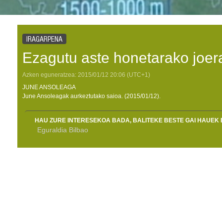
IRAGARPENA
Ezagutu aste honetarako joer
Azken eguneratzea:
2015/01/12
20:06
(UTC+1)
JUNE ANSOLEAGA
June Ansoleagak aurkeztutako saioa. (2015/01/12).
HAU ZURE INTERESEKOA BADA, BALITEKE BESTE GAI HAUEK 
Eguraldia Bilbao