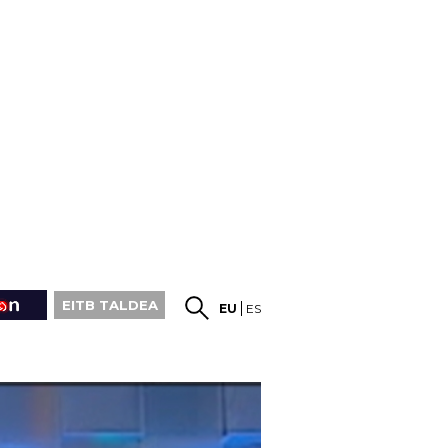
EITB TALDEA
EU
ES