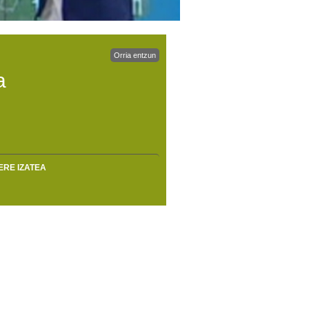
Orria entzun
a
ERE IZATEA