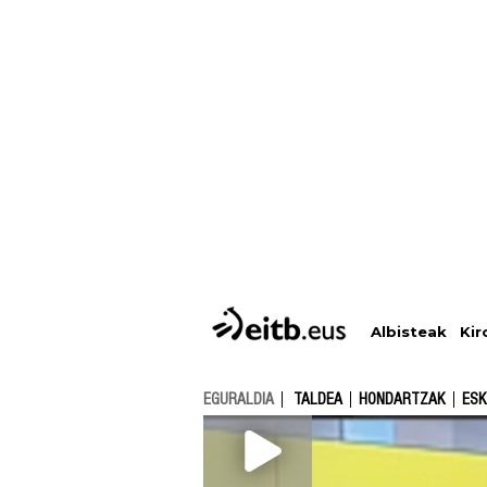
Albisteak
Kir
EGURALDIA
TALDEA
HONDARTZAK
ESK