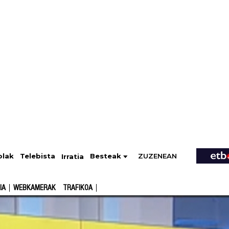
ZUZENEAN
Telebista
Besteak
olak
Irratia
IA
WEBKAMERAK
TRAFIKOA