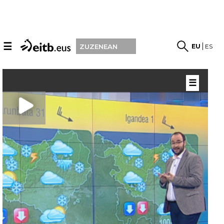
☰
EU
ES
ZUZENEAN
☰