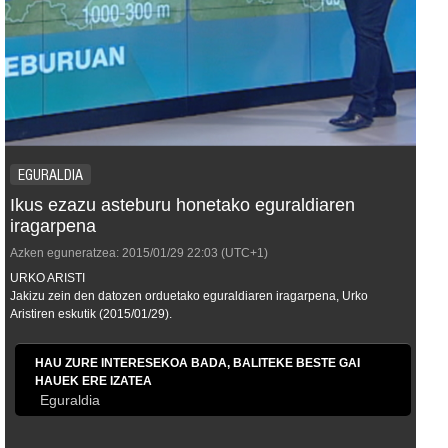
EGURALDIA
Ikus ezazu asteburu honetako eguraldiaren
iragarpena
Azken eguneratzea:
2015/01/29
22:03
(UTC+1)
URKO ARISTI
Jakizu zein den datozen orduetako eguraldiaren iragarpena, Urko
Aristiren eskutik (2015/01/29).
HAU ZURE INTERESEKOA BADA, BALITEKE BESTE GAI
HAUEK ERE IZATEA
Eguraldia