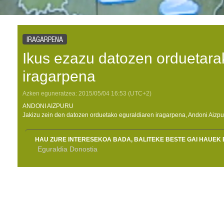
IRAGARPENA
Ikus ezazu datozen orduetara
iragarpena
Azken eguneratzea:
2015/05/04
16:53
(UTC+2)
ANDONI AIZPURU
Jakizu zein den datozen orduetako eguraldiaren iragarpena, Andoni Aizpu
HAU ZURE INTERESEKOA BADA, BALITEKE BESTE GAI HAUEK 
Eguraldia Donostia