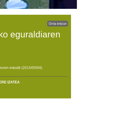
Orria entzun
ko eguraldiaren
ruren eskutik (2015/05/04).
ERE IZATEA