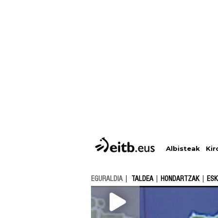
Albisteak
Kir
EGURALDIA
TALDEA
HONDARTZAK
ESK