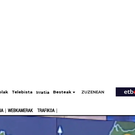
ZUZENEAN
Telebista
Besteak
olak
Irratia
IA
WEBKAMERAK
TRAFIKOA