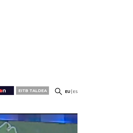
EITB TALDEA
EU
ES