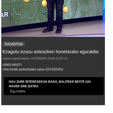
IRAGARPENA
Ezagutu ezazu asteazken honetarako eguraldia
Azken eguneratzea:
2015/05/05
20:05
(UTC+2)
URKO ARISTI
Urko Aristik aurkeztutako saioa (2015/05/05).
HAU ZURE INTERESEKOA BADA, BALITEKE BESTE GAI
HAUEK ERE IZATEA
Eguraldia