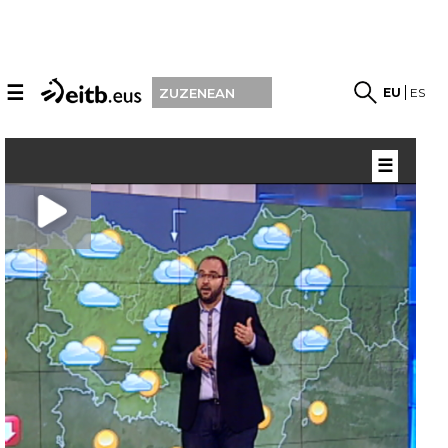
☰
EU
ES
ZUZENEAN
☰