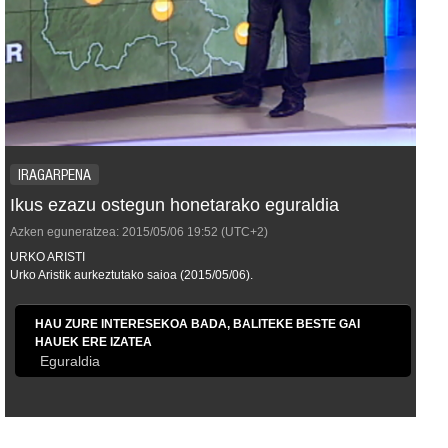
IRAGARPENA
Ikus ezazu ostegun honetarako eguraldia
Azken eguneratzea:
2015/05/06
19:52
(UTC+2)
URKO ARISTI
Urko Aristik aurkeztutako saioa (2015/05/06).
HAU ZURE INTERESEKOA BADA, BALITEKE BESTE GAI
HAUEK ERE IZATEA
Eguraldia