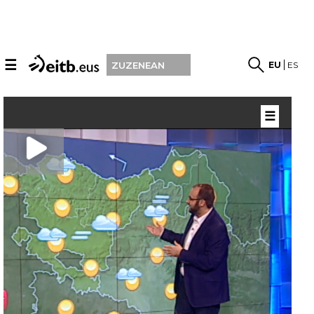
☰
EU
ES
ZUZENEAN
☰