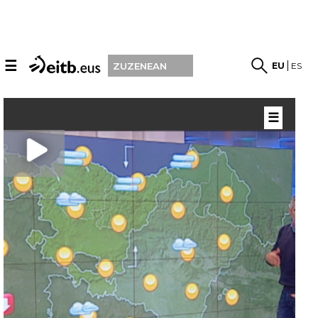
☰
EU
ES
ZUZENEAN
☰