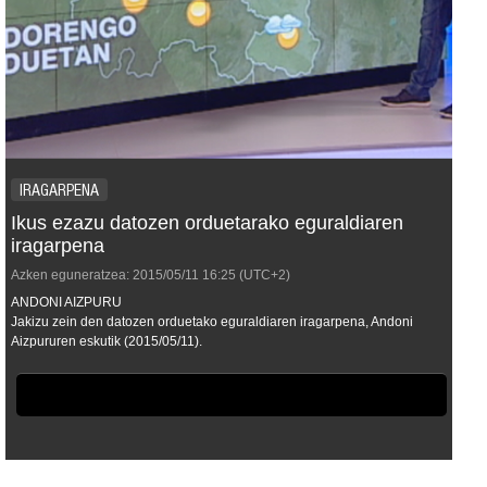
IRAGARPENA
Ikus ezazu datozen orduetarako eguraldiaren
iragarpena
Azken eguneratzea:
2015/05/11
16:25
(UTC+2)
ANDONI AIZPURU
Jakizu zein den datozen orduetako eguraldiaren iragarpena, Andoni
Aizpururen eskutik (2015/05/11).