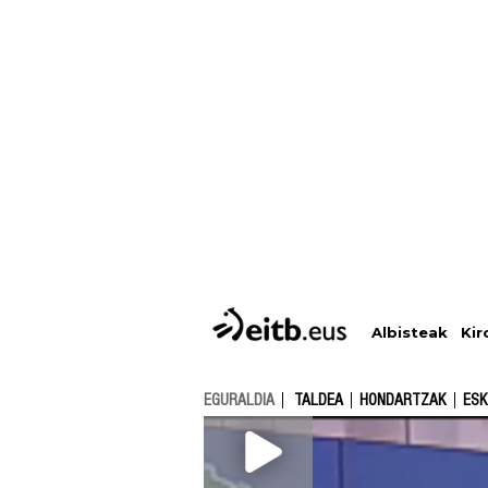
Albisteak
Kir
EGURALDIA
TALDEA
HONDARTZAK
ESK