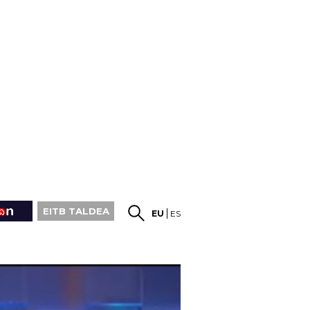
EITB TALDEA
EU
ES