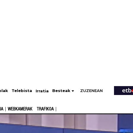
ZUZENEAN
Telebista
Besteak
olak
Irratia
IA
WEBKAMERAK
TRAFIKOA