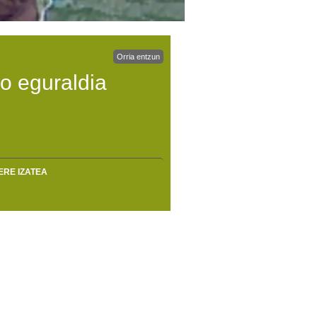
Orria entzun
o eguraldia
ERE IZATEA