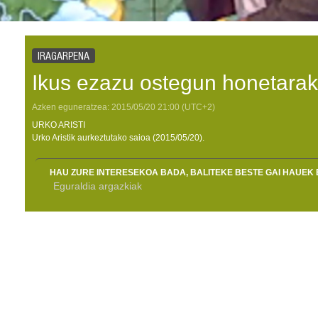
IRAGARPENA
Ikus ezazu ostegun honetarak
Azken eguneratzea:
2015/05/20
21:00
(UTC+2)
URKO ARISTI
Urko Aristik aurkeztutako saioa (2015/05/20).
HAU ZURE INTERESEKOA BADA, BALITEKE BESTE GAI HAUEK 
Eguraldia argazkiak