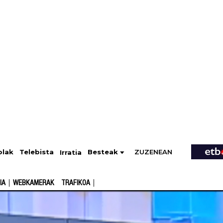
ZUZENEAN
Telebista
Besteak
olak
Irratia
IA
WEBKAMERAK
TRAFIKOA