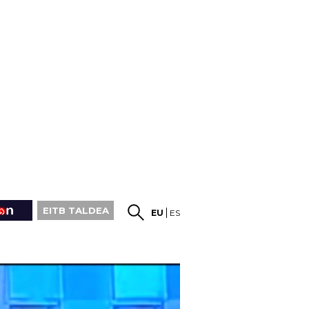
EITB TALDEA
EU
ES