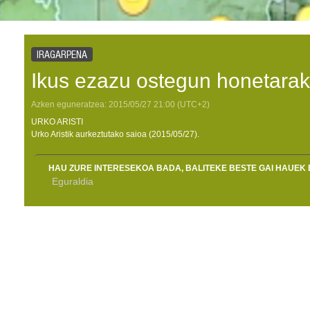
IRAGARPENA
Ikus ezazu ostegun honetarak
Azken eguneratzea:
2015/05/27
21:00
(UTC+2)
URKO ARISTI
Urko Aristik aurkeztutako saioa (2015/05/27).
HAU ZURE INTERESEKOA BADA, BALITEKE BESTE GAI HAUEK 
Eguraldia