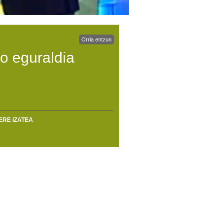
Orria entzun
o eguraldia
ERE IZATEA