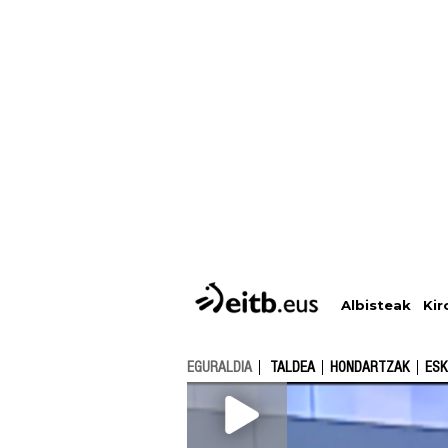
Albisteak
Kir
EGURALDIA
TALDEA
HONDARTZAK
ESK