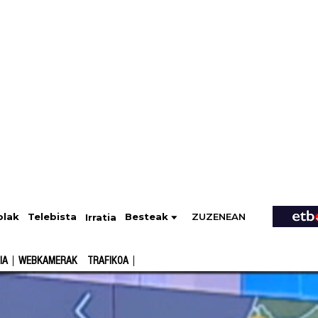
ZUZENEAN
Telebista
Besteak
olak
Irratia
IA
WEBKAMERAK
TRAFIKOA