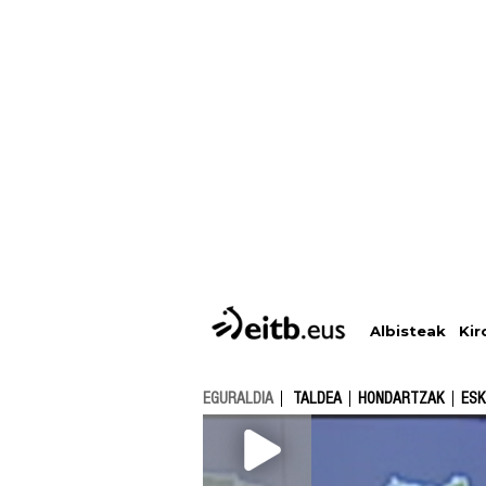
Albisteak
Kir
EGURALDIA
TALDEA
HONDARTZAK
ESK