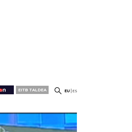
EITB TALDEA
EU
ES