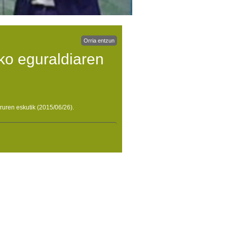
Orria entzun
ko eguraldiaren
ruren eskutik (2015/06/26).