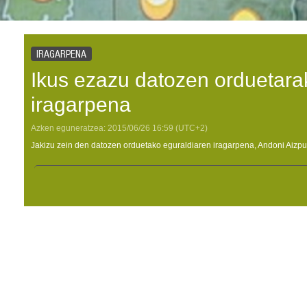
IRAGARPENA
Ikus ezazu datozen orduetara
iragarpena
Azken eguneratzea:
2015/06/26
16:59
(UTC+2)
Jakizu zein den datozen orduetako eguraldiaren iragarpena, Andoni Aizpu