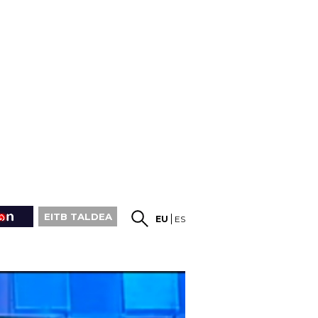
EITB TALDEA
EU
ES