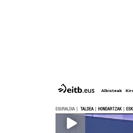
Albisteak
Kir
EGURALDIA
TALDEA
HONDARTZAK
ESK