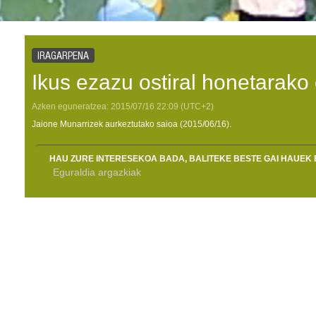
IRAGARPENA
Ikus ezazu ostiral honetarako
Azken eguneratzea:
2015/07/16
22:09
(UTC+2)
Jaione Munarrizek aurkeztutako saioa (2015/06/16).
HAU ZURE INTERESEKOA BADA, BALITEKE BESTE GAI HAUEK 
Eguraldia argazkiak