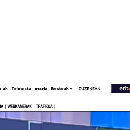
ZUZENEAN
Telebista
Besteak
olak
Irratia
IA
WEBKAMERAK
TRAFIKOA