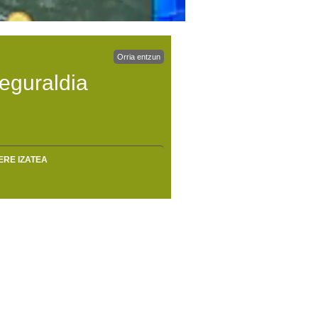
Orria entzun
 eguraldia
ERE IZATEA