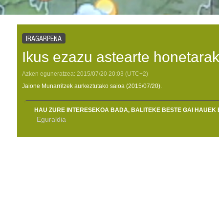
IRAGARPENA
Ikus ezazu astearte honetarak
Azken eguneratzea:
2015/07/20
20:03
(UTC+2)
Jaione Munarritzek aurkeztutako saioa (2015/07/20).
HAU ZURE INTERESEKOA BADA, BALITEKE BESTE GAI HAUEK 
Eguraldia