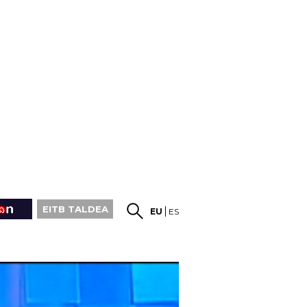
EITB TALDEA
EU
ES