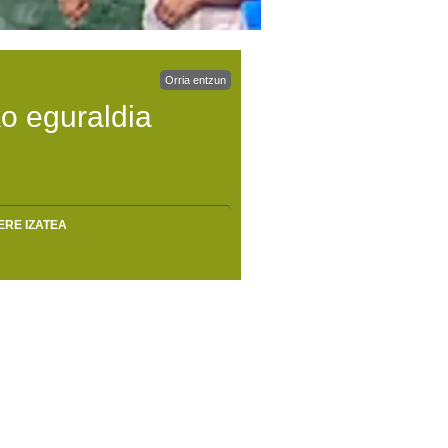
Orria entzun
o eguraldia
ERE IZATEA