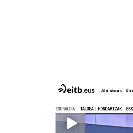
Albisteak
Kir
EGURALDIA
TALDEA
HONDARTZAK
ESK