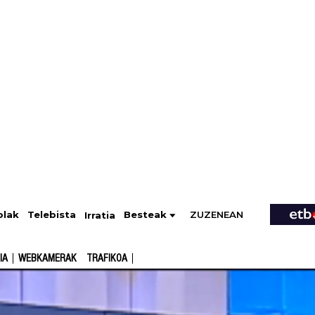
ZUZENEAN
Telebista
Besteak
olak
Irratia
IA
WEBKAMERAK
TRAFIKOA