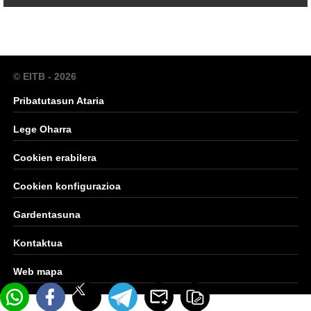
© EITB - 2026
Pribatutasun Ataria
Lege Oharra
Cookien erabilera
Cookien konfigurazioa
Gardentasuna
Kontaktua
Web mapa