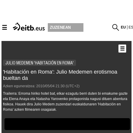
☰
EU
E
ZUZENEAN
☰
JULIO MEDEMEN 'HABITACIÓN EN ROMA'
'Habitación en Roma': Julio Medemen erotismoa
bueltan da
Azken eguneratzea:
2010/05/04
21:30
(UTC+2)
Trailerra: Erroma hiriko hotel bat, elkar ezagutu berri duten bi emakume gazte
eta Elena Anaya eta Natasha Yarovenko protagonista nagusi dituen abentura
fisikoa. Hauek dira Julio Medem zuzendari euskaldunaren 'Habitación en
Roma' azken filmearen osagaiak.