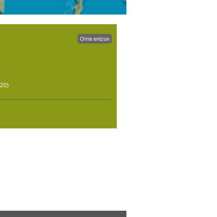
Orria entzun
/20)