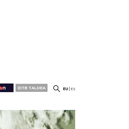
EITB TALDEA
EU
ES