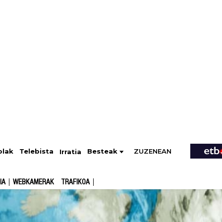
ZUZENEAN
Telebista
Besteak
olak
Irratia
IA
WEBKAMERAK
TRAFIKOA