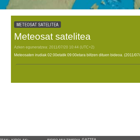
METEOSAT SATELITEA
Meteosat satelitea
Azken eguneratzea:
2011/07/20
10:44
(UTC+2)
Meteosaten irudiak 02:00etatik 09:00etara biltzen dituen bideoa. (2011/07
GAZTEA