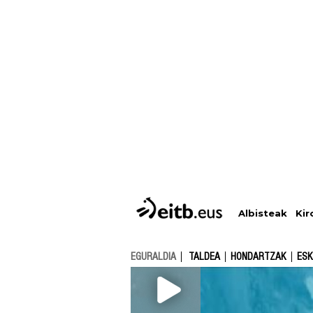
Albisteak
Kir
EGURALDIA
TALDEA
HONDARTZAK
ESK