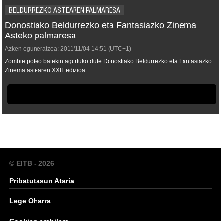
BELDURREZKO ASTEAREN PALMARESA
Donostiako Beldurrezko eta Fantasiazko Zinema
Asteko palmaresa
Azken eguneratzea:
2011/11/04
14:51
(UTC+1)
Zombie poteo batekin agurtuko dute Donostiako Beldurrezko eta Fantasiazko
Zinema astearen XXII. edizioa.
© EITB - 2026
Pribatutasun Ataria
Lege Oharra
Cookien erabilera