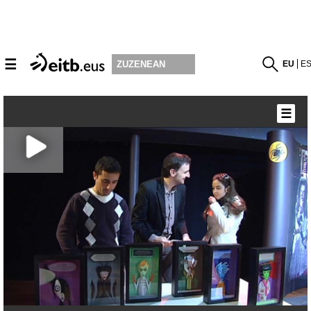
☰
EU
E
ZUZENEAN
☰