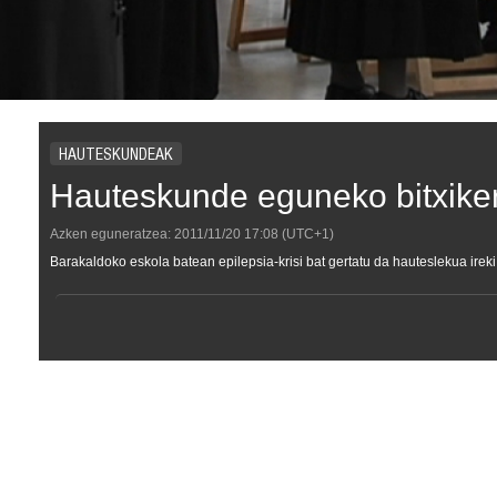
HAUTESKUNDEAK
Hauteskunde eguneko bitxike
Azken eguneratzea:
2011/11/20
17:08
(UTC+1)
Barakaldoko eskola batean epilepsia-krisi bat gertatu da hauteslekua irek