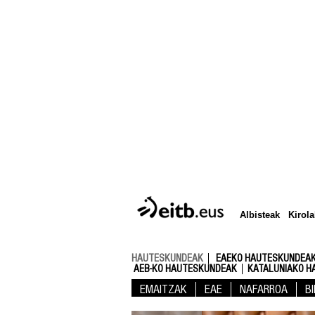
Albisteak
Kirola
HAUTESKUNDEAK
EAEKO HAUTESKUNDEAK
AEB-KO HAUTESKUNDEAK
KATALUNIAKO H
EMAITZAK
EAE
NAFARROA
B