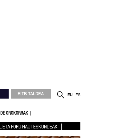
EITB TALDEA
EU
ES
DE OROKORRAK
L ETA FORU HAUTESKUNDEAK