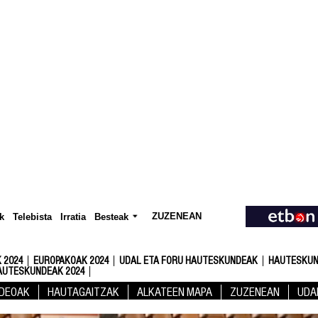
ZUZENEAN
Telebista
Besteak
k
Irratia
 2024
EUROPAKOAK 2024
UDAL ETA FORU HAUTESKUNDEAK
HAUTESKUN
AUTESKUNDEAK 2024
IDEOAK
HAUTAGAITZAK
ALKATEEN MAPA
ZUZENEAN
UDA