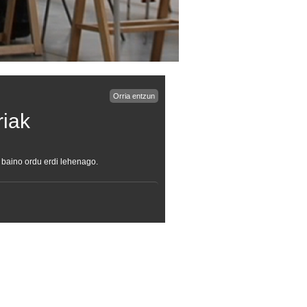
Orria entzun
riak
i baino ordu erdi lehenago.