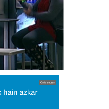
Orria entzun
k hain azkar