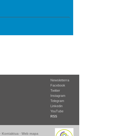
Newsletterra
Facebook
Twitter
Instagram
Telegram
Linkedin
YouTube
RSS
-
Kontaktua
-
Web mapa