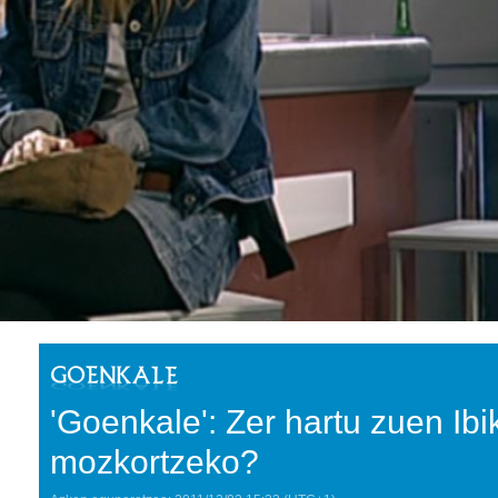
'Goenkale': Zer hartu zuen Ibi
mozkortzeko?