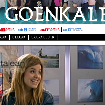
AIAK
BIDEOAK
SAIOAK OSORIK