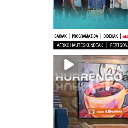
SAIOAK
PROGRAMAZIOA
BIDEOAK
AEBKO HAUTESKUNDEAK
PERTSON