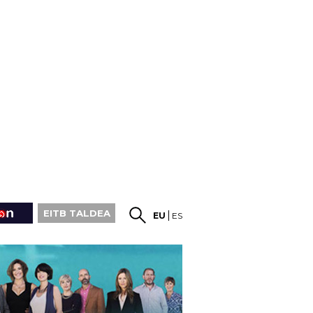
EITB TALDEA
EU
ES