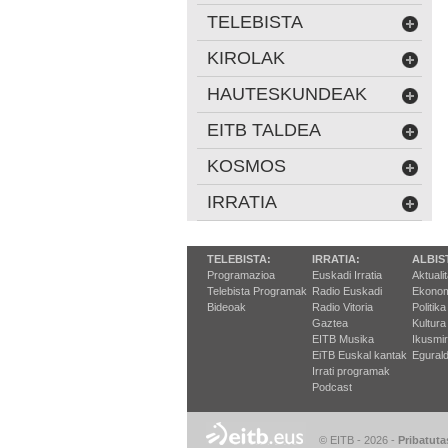
TELEBISTA
KIROLAK
HAUTESKUNDEAK
EITB TALDEA
KOSMOS
IRRATIA
TELEBISTA:
IRRATIA:
ALBIS
Programazioa
Euskadi Irratia
Aktuali
Telebista Programak
Radio Euskadi
Ekonom
Bideoak
Radio Vitoria
Politika
Gaztea
Kultura
EITB Musika
Ikusmi
EiTB Euskal kantak
Egurald
Irrati programak
Podcast
© EITB - 2026
-
Pribatuta