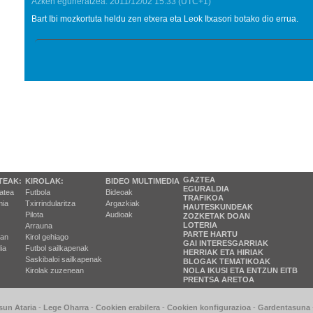
Azken eguneratzea:
2011/12/02
15:33
(UTC+1)
Bart Ibi mozkortuta heldu zen etxera eta Leok Itxasori botako dio errua.
GAZTEA
TEAK:
KIROLAK:
BIDEO MULTIMEDIA
EGURALDIA
tatea
Futbola
Bideoak
TRAFIKOA
ia
Txirrindularitza
Argazkiak
HAUTESKUNDEAK
Pilota
Audioak
ZOZKETAK DOAN
LOTERIA
Arrauna
PARTE HARTU
ran
Kirol gehiago
GAI INTERESGARRIAK
ia
Futbol sailkapenak
HERRIAK ETA HIRIAK
Saskibaloi sailkapenak
BLOGAK TEMATIKOAK
Kirolak zuzenean
NOLA IKUSI ETA ENTZUN EITB
PRENTSA ARETOA
sun Ataria
-
Lege Oharra
-
Cookien erabilera
-
Cookien konfigurazioa
-
Gardentasuna