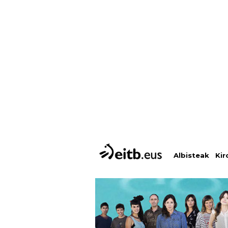
Albisteak
Kir