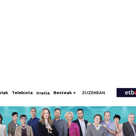
ZUZENEAN
Telebista
Besteak
olak
Irratia