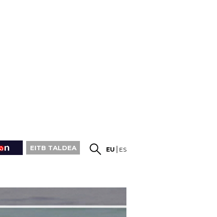
EITB TALDEA
EU
ES