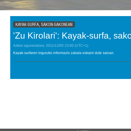
KAYAK-SURFA, SAKON-SAKONEAN
'Zu Kirolari': Kayak-surfa, s
Azken eguneratzea:
2011/12/05
23:00
(UTC+1)
Kayak-surfaren inguruko informazio zabala eskaini dute saioan.