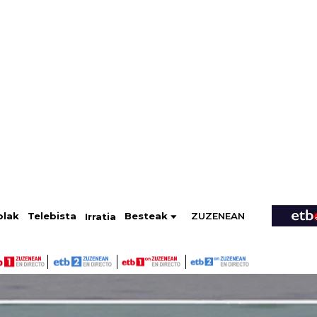
ZUZENEAN
Telebista
Besteak
olak
Irratia