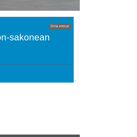
Orria entzun
akon-sakonean