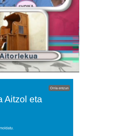
Orria entzun
a Aitzol eta
 moldatu.