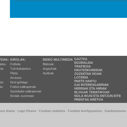
GAZTEA
TEAK:
KIROLAK:
BIDEO MULTIMEDIA
EGURALDIA
tatea
Futbola
Bideoak
TRAFIKOA
ia
Txirrindularitza
Argazkiak
HAUTESKUNDEAK
Pilota
Audioak
ZOZKETAK DOAN
LOTERIA
Arrauna
PARTE HARTU
ran
Kirol gehiago
GAI INTERESGARRIAK
ia
Futbol sailkapenak
HERRIAK ETA HIRIAK
Saskibaloi sailkapenak
BLOGAK TEMATIKOAK
Kirolak zuzenean
NOLA IKUSI ETA ENTZUN EITB
PRENTSA ARETOA
sun Ataria
-
Lege Oharra
-
Cookien erabilera
-
Cookien konfigurazioa
-
Gardentasuna