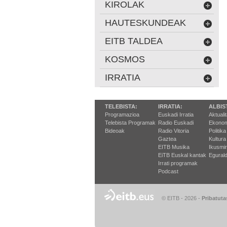
KIROLAK
HAUTESKUNDEAK
EITB TALDEA
KOSMOS
IRRATIA
TELEBISTA:
IRRATIA:
ALBIS
Programazioa
Euskadi Irratia
Aktuali
Telebista Programak
Radio Euskadi
Ekonom
Bideoak
Radio Vitoria
Politika
Gaztea
Kultura
EITB Musika
Ikusmi
EiTB Euskal kantak
Egurald
Irrati programak
Podcast
© EITB - 2026
-
Pribatuta