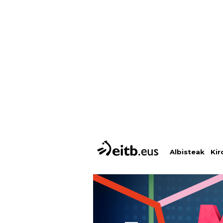
Albisteak
Kir