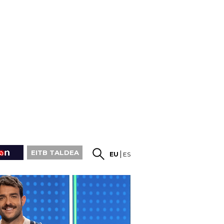
EITB TALDEA
EU
ES