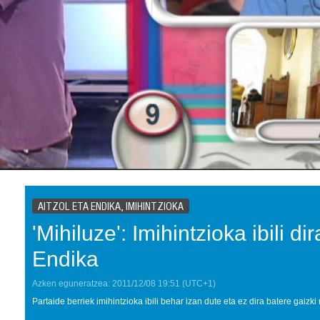
AITZOL ETA ENDIKA, IMIHINTZIOKA
'Mihiluze': Imihintzioka ibili dir
Endika
Azken eguneratzea:
2011/12/08
19:51
(UTC+1)
Partaide berriek imihintzioka ibili behar izan dute eta ez dira batere gaizki