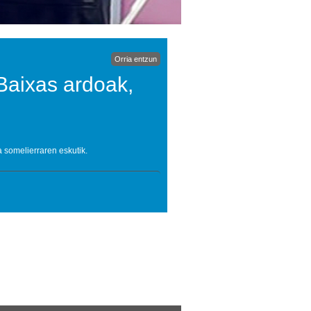
Orria entzun
 Baixas ardoak,
 somelierraren eskutik.