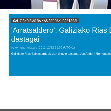
GALIZIAKO RIAS BAIXAS ARDOAK, DASTAGAI
'Arratsaldero': Galiziako Rias
dastagai
Azken eguneratzea:
2011/12/12
21:06
(UTC+1)
Galiziako Rias Baixas ardoak izan dituzte dastagai Jon Andoni Rementeria