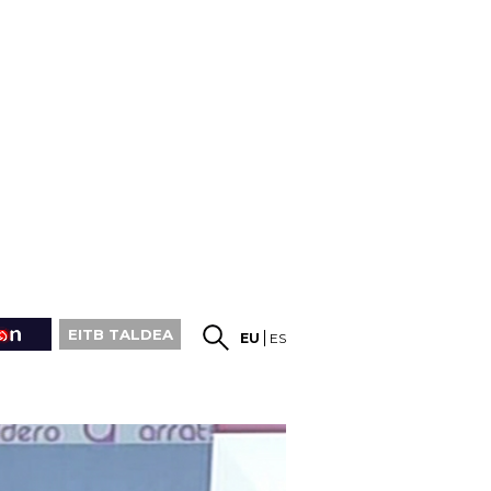
EITB TALDEA
EU
ES