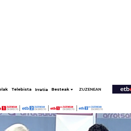
ZUZENEAN
Telebista
Besteak
olak
Irratia