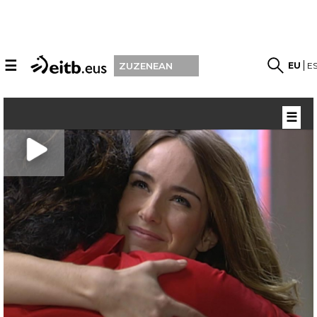
☰
EU
E
ZUZENEAN
☰