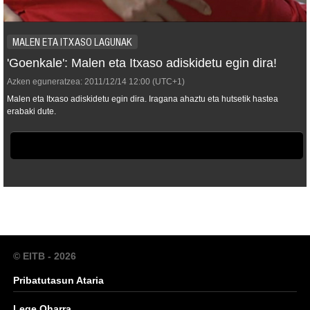
MALEN ETA ITXASO LAGUNAK
'Goenkale': Malen eta Itxaso adiskidetu egin dira!
Azken eguneratzea:
2011/12/14
12:00
(UTC+1)
Malen eta Itxaso adiskidetu egin dira. Iragana ahaztu eta hutsetik hastea
erabaki dute.
© EITB - 2026
Pribatutasun Ataria
Lege Oharra